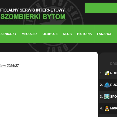
So
SENIORZY
MŁODZIEŻ
OLDBOJE
KLUB
HISTORIA
FANSHOP
DRU
tom 2026/27
1.
RUC
2.
RUC
3.
SPÓ
4.
MRK