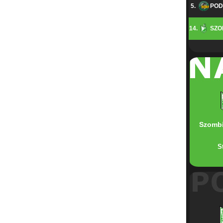
5.
POD
14.
SZO
Szombi
S