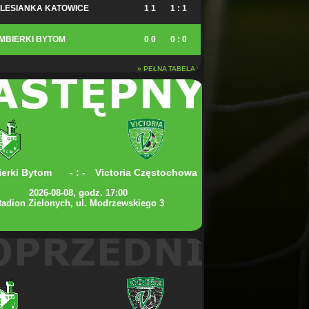
LESIANKA KATOWICE
1
1
1 : 1
MBIERKI BYTOM
0
0
0 : 0
» PEŁNA TABELA »
erki Bytom
- : -
Victoria Częstochowa
2026-08-08, godz. 17:00
tadion Zielonych, ul. Modrzewskiego 3