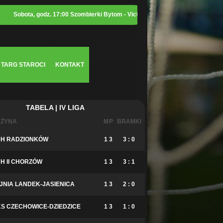
bota, godz. 17:00 Szombierki Bytom - Victoria Częstochowa
TARG STAROCI
KONTAKT
TABELA | IV LIGA
ŻYNA
M
P
BRAMKI
H RADZIONKÓW
1
3
3 : 0
H II CHORZÓW
1
3
3 : 1
JNIA LANDEK-JASIENICA
1
3
2 : 0
S CZECHOWICE-DZIEDZICE
1
3
1 : 0