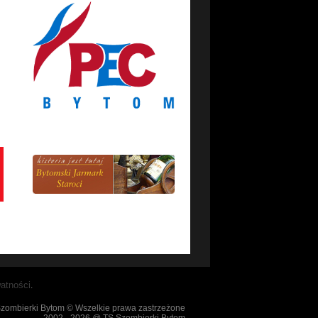
atności
.
zombierki Bytom © Wszelkie prawa zastrzeżone