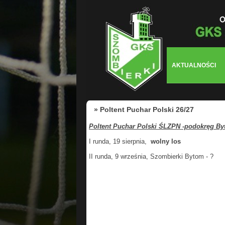
AKTUALNOŚCI
» Poltent Puchar Polski 26/27
Poltent Puchar Polski ŚLZPN -podokręg By
I runda, 19 sierpnia,
wolny los
II runda, 9 września, Szombierki Bytom - ?