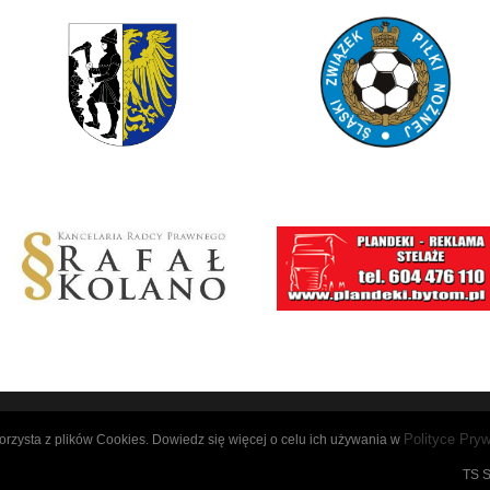
Polityce Pryw
korzysta z plików Cookies. Dowiedz się więcej o celu ich używania w
TS S